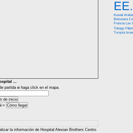
EE
Kuwait
Arabia
Botswana
Co
Francia
Las 
Tobago
Filipi
Turquía
Israe
spital ...
 de partida
o
haga click en el mapa.
al->
alizar la información de Hospital Alexian Brothers Centro