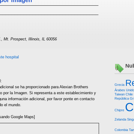
 por Imagen
 Mt. Prospect, Illinois, IL 60056
te hospital
Nub
Re
l:
Grecia
dicional se ha proporcionado para Alexian Brothers
Árabes Unid
o por la Imagen. Si representa a este establecimiento y
Taiwan
Chile
una información adicional, por favor ponte en contacto
República
Gr
C
do el mundo.
Chipre
sando Google Maps]
Zelanda
Sing
Colombia
Tan