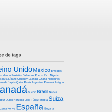
e de tags
ino Unido
México
Emiratos
os
Irlanda
Pakistán
Bahamas
Puerto Rico
Nigeria
Bolivia
Líbano
Uruguay
La India
Ghana
Honduras
anada
Japón
Qatar
Rusia
Argentina
Panamá
Antigua
anadá
Brasil
Suecia
Nueva
Suiza
apur
Dubai
Noruega
Libia
Túnez
Etiopía
España
zania
Kenya
Guyana