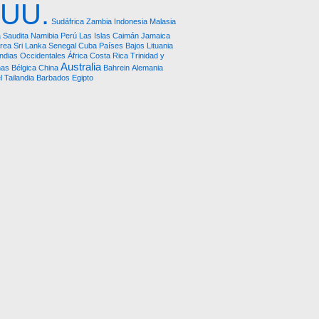
.UU.
Sudáfrica
Zambia
Indonesia
Malasia
 Saudita
Namibia
Perú
Las Islas Caimán
Jamaica
rea
Sri Lanka
Senegal
Cuba
Países Bajos
Lituania
Indias Occidentales
África
Costa Rica
Trinidad y
Australia
nas
Bélgica
China
Bahrein
Alemania
l
Tailandia
Barbados
Egipto