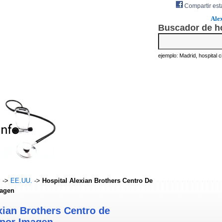
Compartir est
Ale
Buscador de h
ejemplo: Madrid, hospital civ
s
->
EE.UU.
->
Hospital Alexian Brothers Centro De
magen
xian Brothers Centro de