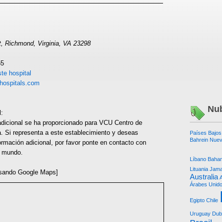
t, Richmond, Virginia, VA 23298
55
te hospital
hospitals.com
Nub
l:
adicional se ha proporcionado para VCU Centro de
. Si representa a este establecimiento y deseas
Países Bajos
Bahrein
Nuev
ormación adicional, por favor ponte en contacto con
l mundo.
Líbano
Baha
Lituania
Jama
sando Google Maps]
Australia
Árabes Unid
Egipto
Chile
Uruguay
Dub