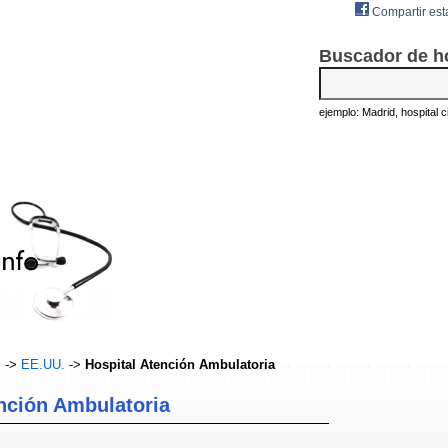
Compartir est
Buscador de h
ejemplo: Madrid, hospital civ
s
->
EE.UU.
->
Hospital Atención Ambulatoria
nción Ambulatoria