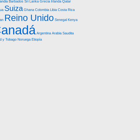
landia
Barbados
Sri Lanka
Grecia
Irlanda
Qatar
Suiza
gua
Ghana
Colombia
Libia
Costa Rica
Reino Unido
an
Senegal
Kenya
anadá
Argentina
Arabia Saudita
ad y Tobago
Noruega
Etiopía