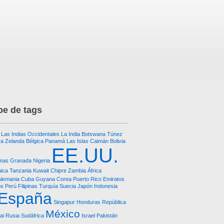
e de tags
Las Indias Occidentales
La India
Botswana
Túnez
a Zelanda
Bélgica
Panamá
Las Islas Caimán
Bolivia
EE.UU.
mas
Granada
Nigeria
ica
Tanzania
Kuwait
Chipre
Zambia
África
Alemania
Cuba
Guyana
Corea
Puerto Rico
Emiratos
os
Perú
Filipinas
Turquía
Suecia
Japón
Indonesia
España
Singapur
Honduras República
México
ai
Rusia
Sudáfrica
Israel
Pakistán