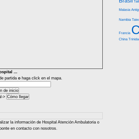
Brasil
Tai
Malasia
Anti
Namibia
Taiw
C
Francia
China
Trinid
spital ...
 de partida
o
haga click en el mapa.
al->
alizar la información de Hospital Atención Ambulatoria o
 ponte en contacto con nosotros.