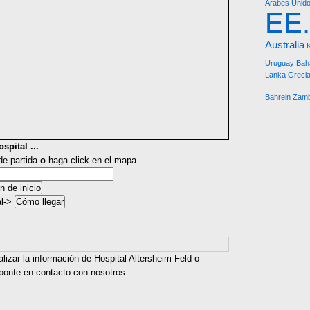
Árabes Unid
EE
Australia
Uruguay
Bah
Lanka
Greci
Bahrein
Zamb
spital ...
 de partida
o
haga click en el mapa.
al->
lizar la información de Hospital Altersheim Feld o
 ponte en contacto con nosotros.