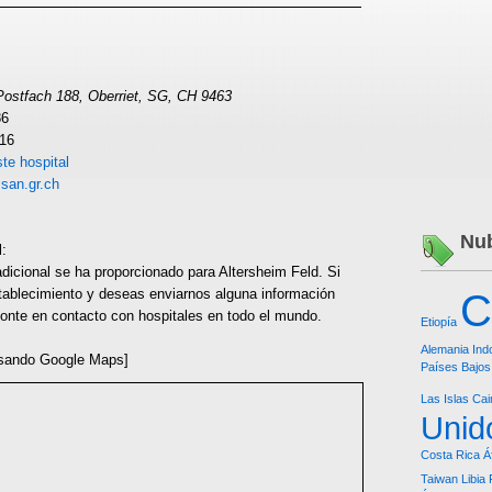
Postfach 188, Oberriet, SG, CH 9463
86
516
te hospital
san.gr.ch
Nub
l:
dicional se ha proporcionado para Altersheim Feld. Si
tablecimiento y deseas enviarnos alguna información
C
 ponte en contacto con hospitales en todo el mundo.
Etiopía
Alemania
Ind
sando Google Maps]
Países Bajos
Las Islas Ca
Unid
Costa Rica
Á
Taiwan
Libia