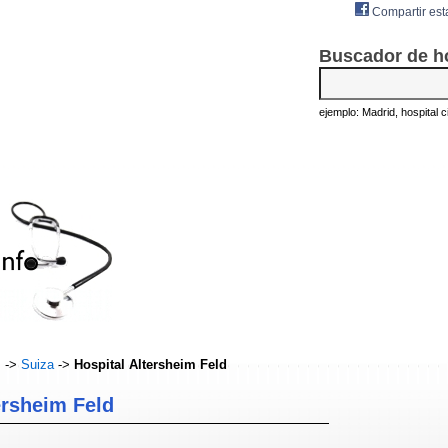
Compartir est
Buscador de h
ejemplo: Madrid, hospital civ
s
->
Suiza
->
Hospital Altersheim Feld
ersheim Feld