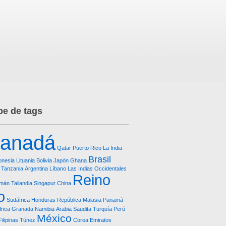
e de tags
anadá
Qatar
Puerto Rico
La India
Brasil
onesia
Lituania
Bolivia
Japón
Ghana
Tanzania
Argentina
Líbano
Las Indias Occidentales
Reino
imán
Tailandia
Singapur
China
o
Sudáfrica
Honduras República
Malasia
Panamá
frica
Granada
Namibia
Arabia Saudita
Turquía
Perú
México
Filipinas
Túnez
Corea
Emiratos