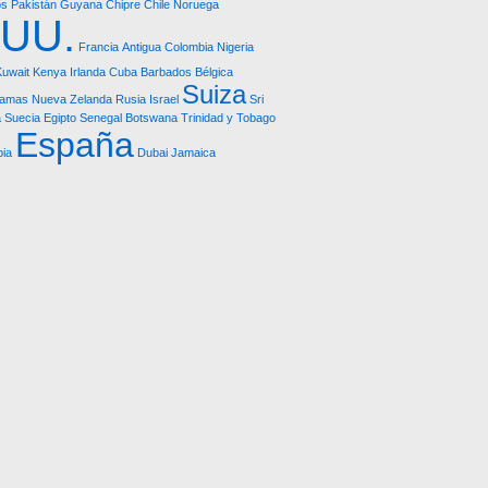
os
Pakistán
Guyana
Chipre
Chile
Noruega
.UU.
Francia
Antigua
Colombia
Nigeria
Kuwait
Kenya
Irlanda
Cuba
Barbados
Bélgica
Suiza
amas
Nueva Zelanda
Rusia
Israel
Sri
a
Suecia
Egipto
Senegal
Botswana
Trinidad y Tobago
España
ia
Dubai
Jamaica