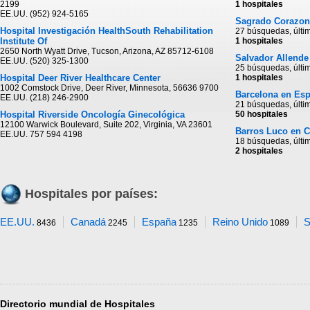
2199
1 hospitales
EE.UU. (952) 924-5165
Sagrado Corazon
Hospital Investigación HealthSouth Rehabilitation
27 búsquedas, últi
Institute Of
1 hospitales
2650 North Wyatt Drive, Tucson, Arizona, AZ 85712-6108
Salvador Allende
EE.UU. (520) 325-1300
25 búsquedas, últi
Hospital Deer River Healthcare Center
1 hospitales
1002 Comstock Drive, Deer River, Minnesota, 56636 9700
Barcelona en Es
EE.UU. (218) 246-2900
21 búsquedas, últi
Hospital Riverside Oncología Ginecológica
50 hospitales
12100 Warwick Boulevard, Suite 202, Virginia, VA 23601
Barros Luco en C
EE.UU. 757 594 4198
18 búsquedas, últi
2 hospitales
Hospitales por países:
EE.UU.
Canadá
España
Reino Unido
S
8436
2245
1235
1089
Directorio mundial de Hospitales