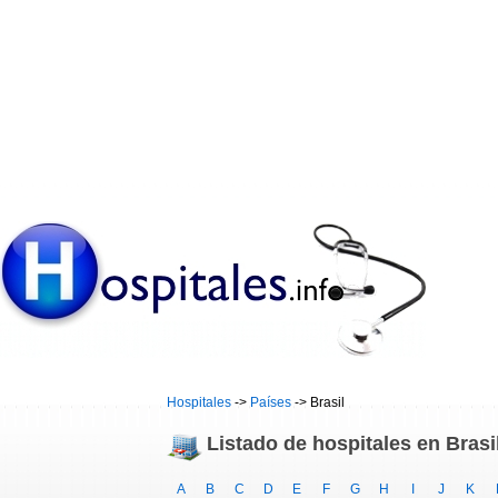
Hospitales
->
Países
-> Brasil
Listado de hospitales en Brasi
A
B
C
D
E
F
G
H
I
J
K