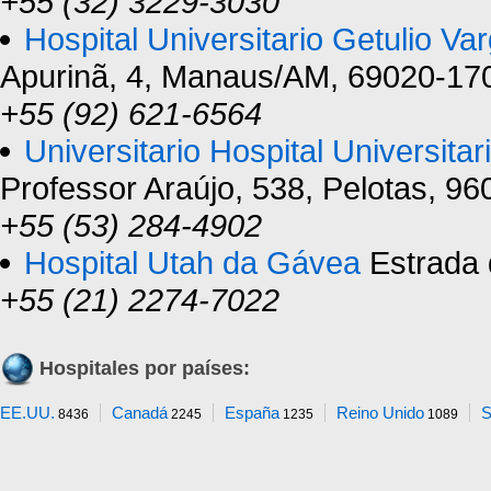
+55 (32) 3229-3030
Hospital Universitario Getulio Va
Apurinã, 4, Manaus/AM, 69020-17
+55 (92) 621-6564
Universitario Hospital Universitar
Professor Araújo, 538, Pelotas, 9
+55 (53) 284-4902
Hospital Utah da Gávea
Estrada 
+55 (21) 2274-7022
Hospitales por países:
EE.UU.
Canadá
España
Reino Unido
S
8436
2245
1235
1089