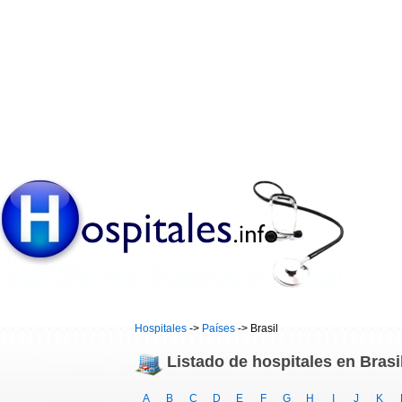
Hospitales
->
Países
-> Brasil
Listado de hospitales en Brasi
A
B
C
D
E
F
G
H
I
J
K