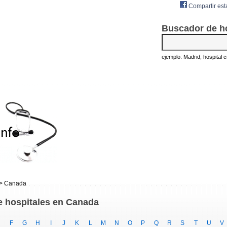
Compartir est
Buscador de h
ejemplo: Madrid, hospital civ
> Canada
e hospitales en Canada
F
G
H
I
J
K
L
M
N
O
P
Q
R
S
T
U
V