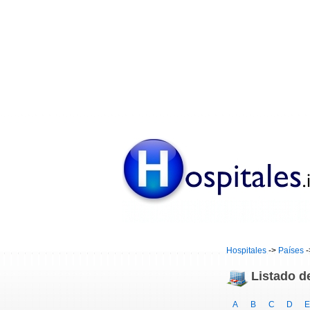
Hospitales
->
Países
-
Listado d
A
B
C
D
E