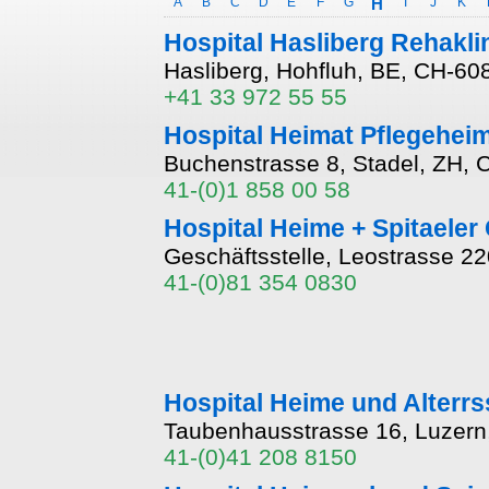
A
B
C
D
E
F
G
H
I
J
K
Hospital Hasliberg Rehakli
Hasliberg, Hohfluh, BE, CH-60
+41 33 972 55 55
Hospital Heimat Pflegeheim
Buchenstrasse 8, Stadel, ZH,
41-(0)1 858 00 58
Hospital Heime + Spitaele
Geschäftsstelle, Leostrasse 2
41-(0)81 354 0830
Hospital Heime und Alterr
Taubenhausstrasse 16, Luzern
41-(0)41 208 8150