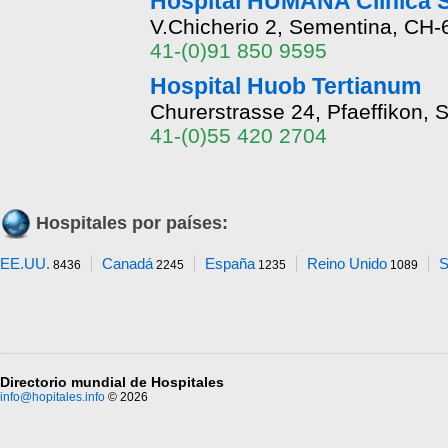
Hospital HUMANA Clínica 
V.Chicherio 2, Sementina, CH-
41-(0)91 850 9595
Hospital Huob Tertianum
Churerstrasse 24, Pfaeffikon,
41-(0)55 420 2704
Hospitales por países:
EE.UU.
Canadá
España
Reino Unido
S
8436
2245
1235
1089
Directorio mundial de Hospitales
info@hopitales.info
© 2026