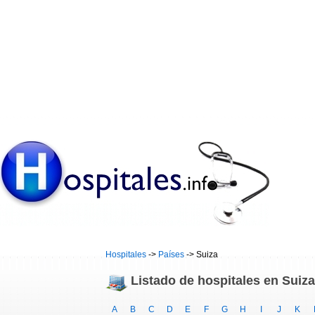
Hospitales
->
Países
-> Suiza
Listado de hospitales en Suiza
A
B
C
D
E
F
G
H
I
J
K