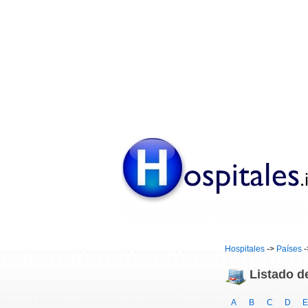
Hospitales
->
Países
-
Listado d
A
B
C
D
E