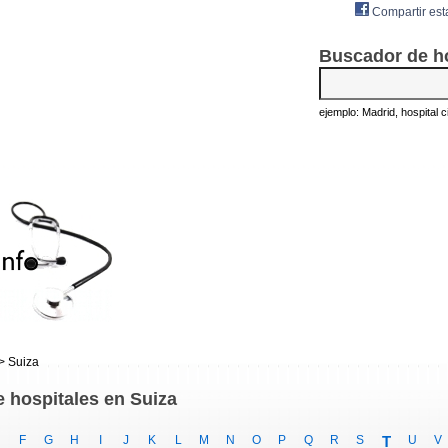
Compartir est
Buscador de h
ejemplo: Madrid, hospital civ
> Suiza
e hospitales en Suiza
F
G
H
I
J
K
L
M
N
O
P
Q
R
S
T
U
V