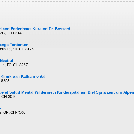
nland Ferienhaus Kur-und Dr. Bossard
, ZG, CH-6314
lenge Tertianum
kerberg, ZH, CH 8125
Neutral
ngen, TG, CH 8267
Klinik San Katharinental
H 8253
luelet Salud Mental Wildermeth Kinderspital am Biel Spitalzentrum Alpe
E, CH-3010
k
itz, GR, CH-7500