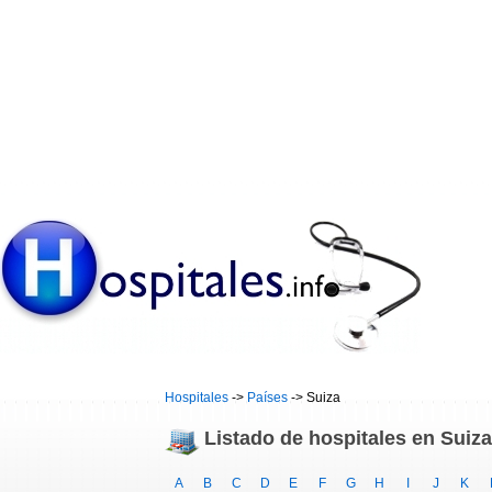
Hospitales
->
Países
-> Suiza
Listado de hospitales en Suiza
A
B
C
D
E
F
G
H
I
J
K