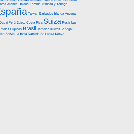
atos Árabes Unidos
Zambia
Trinidad y Tobago
España
Taiwan
Barbados
Irlanda
Antigua
Suiza
Dubai
Perú
Egipto
Costa Rica
Rusia
Las
Brasil
entales
Filipinas
Jamaica
Kuwait
Senegal
ica
Bolivia
La India
Namibia
Sri Lanka
Kenya