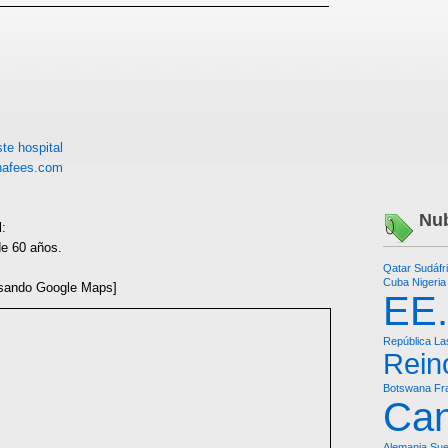
te hospital
nafees.com
Nub
l:
e 60 años.
Qatar
Sudáfr
Cuba
Nigeria
sando Google Maps]
EE
República
La
Rein
Botswana
Fr
Ca
Alemania
Sue