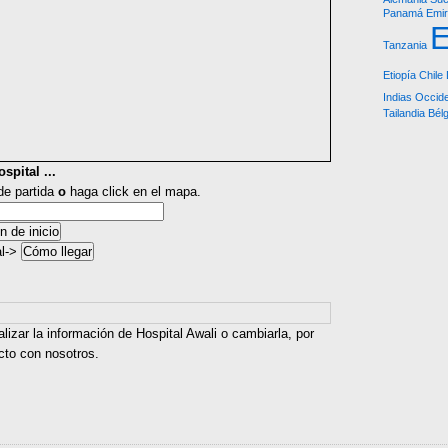
Panamá
Emir
Tanzania
Etiopía
Chile
Indias Occid
Tailandia
Bélg
spital ...
 de partida
o
haga click en el mapa.
al->
lizar la información de Hospital Awali o cambiarla, por
cto con nosotros.