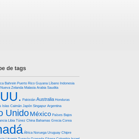
e de tags
ica
Bahrein
Puerto Rico
Guyana
Líbano
Indonesia
Nueva Zelanda
Malasia
Arabia Saudita
.UU.
Australia
Pakistán
Honduras
s Islas Caimán
Japón
Singapur
Argentina
o Unido
México
Países Bajos
ancia
Libia
Túnez
China
Bahamas
Grecia
Corea
nadá
África
Noruega
Uruguay
Chipre
cia
Lituania
Turquía
Granada
Ghana
Colombia
Israel