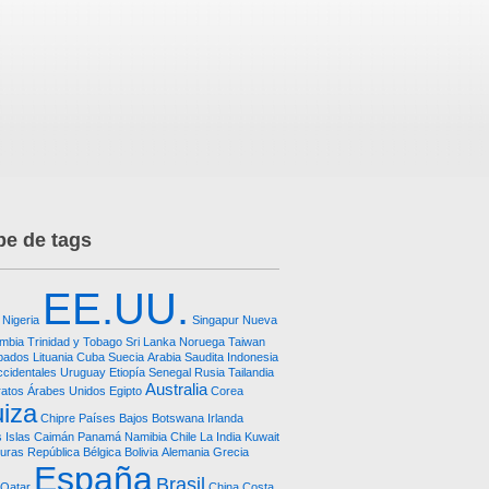
e de tags
EE.UU.
Nigeria
Singapur
Nueva
mbia
Trinidad y Tobago
Sri Lanka
Noruega
Taiwan
bados
Lituania
Cuba
Suecia
Arabia Saudita
Indonesia
ccidentales
Uruguay
Etiopía
Senegal
Rusia
Tailandia
Australia
ratos Árabes Unidos
Egipto
Corea
iza
Chipre
Países Bajos
Botswana
Irlanda
 Islas Caimán
Panamá
Namibia
Chile
La India
Kuwait
uras República
Bélgica
Bolivia
Alemania
Grecia
España
Brasil
Qatar
China
Costa