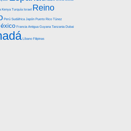
Reino
a
Kenya
Turquía
Israel
o
Perú
Sudáfrica
Japón
Puerto Rico
Túnez
éxico
Francia
Antigua
Guyana
Tanzania
Dubai
nadá
Líbano
Filipinas