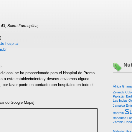
43, Bairro Farroupilha,
)
te hospital
m.br
Nub
l:
dicional se ha proporcionado para el Hospital de Pronto
ta a este establecimiento y deseas enviarnos alguna
l, por favor ponte en contacto con hospitales en todo el
África
Ghana
Zelanda
Colo
Pakistán
Bar
Las Indias O
sando Google Maps]
Jamaica
Emi
Su
Bahrein
Bahamas
Las
Zambia
Hond
Malasia
Libia