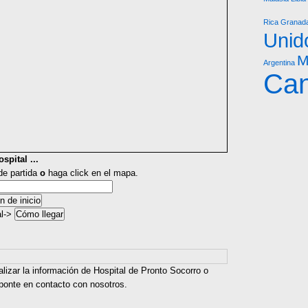
Rica
Granad
Unid
M
Argentina
Ca
spital ...
 de partida
o
haga click en el mapa.
al->
alizar la información de Hospital de Pronto Socorro o
 ponte en contacto con nosotros.