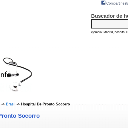
Compartir est
Buscador de h
ejemplo: Madrid, hospital civ
s
->
Brasil
->
Hospital De Pronto Socorro
Pronto Socorro