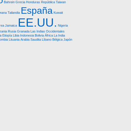
o
Bahrein
Grecia
Honduras República
Taiwan
España
wana
Tailandia
Kuwait
EE.UU.
rea
Jamaica
Nigeria
zania
Rusia
Granada
Las Indias Occidentales
a
Etiopía
Libia
Indonesia
Bolivia
África
La India
ombia
Lituania
Arabia Saudita
Líbano
Bélgica
Japón