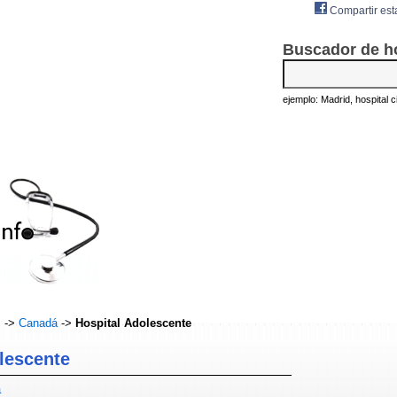
Compartir est
Buscador de h
ejemplo: Madrid, hospital civ
s
->
Canadá
->
Hospital Adolescente
lescente
á