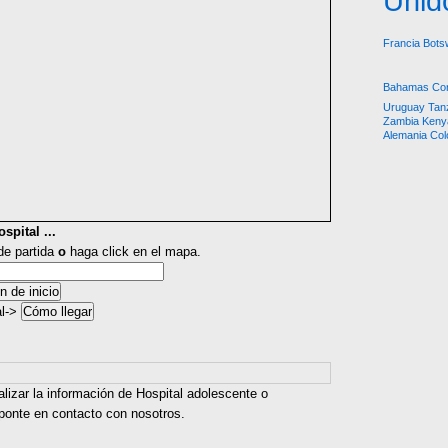
Unid
Francia
Bots
Bahamas
Co
Uruguay
Tan
Zambia
Keny
Alemania
Col
spital ...
 de partida
o
haga click en el mapa.
al->
alizar la información de Hospital adolescente o
 ponte en contacto con nosotros.