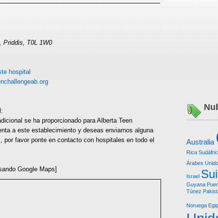
, Priddis, T0L 1W0
te hospital
enchallengeab.org
Nub
l:
dicional se ha proporcionado para Alberta Teen
enta a este establecimiento y deseas enviarnos alguna
l, por favor ponte en contacto con hospitales en todo el
Australia
Rica
Sudáfri
Árabes Unid
sando Google Maps]
Su
Israel
Guyana
Puer
Túnez
Pakis
Noruega
Egip