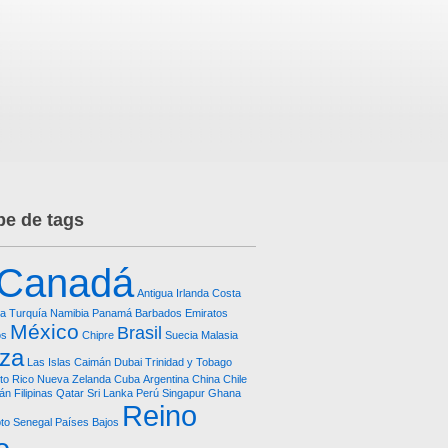
e de tags
Canadá
Antigua
Irlanda
Costa
ca
Turquía
Namibia
Panamá
Barbados
Emiratos
México
Brasil
os
Chipre
Suecia
Malasia
iza
Las Islas Caimán
Dubai
Trinidad y Tobago
to Rico
Nueva Zelanda
Cuba
Argentina
China
Chile
tán
Filipinas
Qatar
Sri Lanka
Perú
Singapur
Ghana
Reino
to
Senegal
Países Bajos