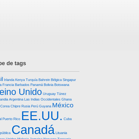
e de tags
il
Irlanda
Kenya
Turquía
Bahrein
Bélgica
Singapur
ía
Francia
Barbados
Panamá
Bolivia
Botswana
eino Unido
Uruguay
Túnez
landia
Argentina
Las Indias Occidentales
Ghana
México
Corea
Chipre
Rusia
Perú
Guyana
EE.UU.
l
Puerto Rico
Cuba
Canadá
pública
Lituania