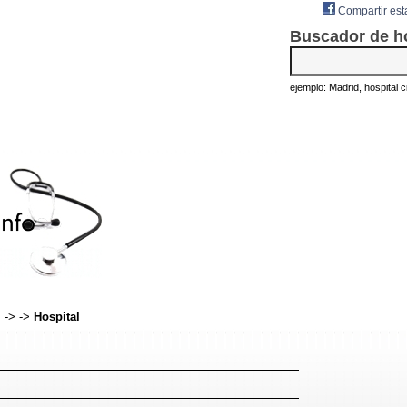
Compartir est
Buscador de h
ejemplo: Madrid, hospital civ
s
->
->
Hospital