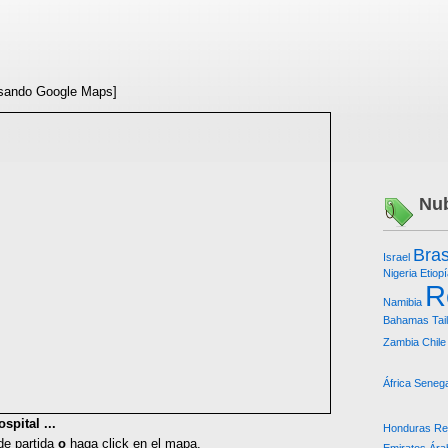
sando Google Maps]
Nub
Bras
Israel
Nigeria
Etiop
R
Namibia
Bahamas
Tai
Zambia
Chile
África
Senega
spital ...
Honduras Re
 de partida
o
haga click en el mapa.