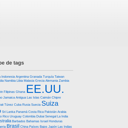
e de tags
a
Indonesia
Argentina
Granada
Turquía
Taiwan
dia
Namibia
Libia
Malasia
Grecia
Alemania
Zambia
EE.UU.
in
Filipinas
Ghana
no
Jamaica
Antigua
Las Islas Caimán
Chipre
Suiza
ait
Túnez
Cuba
Rusia
Suecia
o
Sri Lanka
Panamá
Costa Rica
Pakistán
Arabia
o Rico
Uruguay
Colombia
Dubai
Senegal
La India
stralia
Barbados
Bahamas
Israel
Honduras
Brasil
geria
China
Países Bajos
Japón
Las Indias