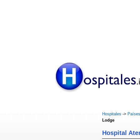
Hospitales
->
Paíse
Lodge
Hospital At