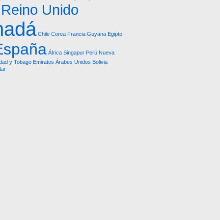
Reino Unido
nadá
Chile
Corea
Francia
Guyana
Egipto
España
África
Singapur
Perú
Nueva
idad y Tobago
Emiratos Árabes Unidos
Bolivia
tar