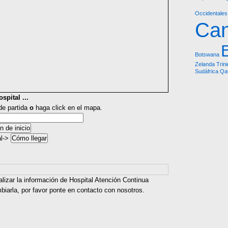
Occidentales
Ca
Botswana
Zelanda
Trin
Sudáfrica
Qa
spital ...
 de partida
o
haga click en el mapa.
al->
alizar la información de Hospital Atención Continua
iarla, por favor ponte en contacto con nosotros.