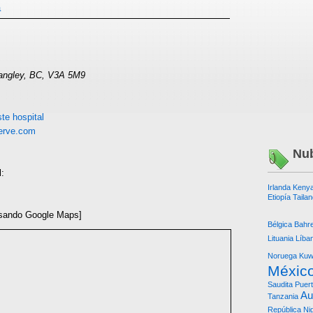
á
Langley, BC, V3A 5M9
te hospital
erve.com
Nub
l:
Irlanda
Keny
Etiopía
Tailan
sando Google Maps]
Bélgica
Bahre
Lituania
Líba
Noruega
Kuw
Méxic
Saudita
Puert
Au
Tanzania
República
Ni