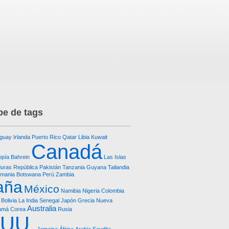
e de tags
guay
Irlanda
Puerto Rico
Qatar
Libia
Kuwait
Canadá
opía
Bahrein
Las Islas
uras República
Pakistán
Tanzania
Guyana
Tailandia
emania
Botswana
Perú
Zambia
aña
México
Namibia
Nigeria
Colombia
Bolivia
La India
Senegal
Japón
Grecia
Nueva
Australia
amá
Corea
Rusia
.UU.