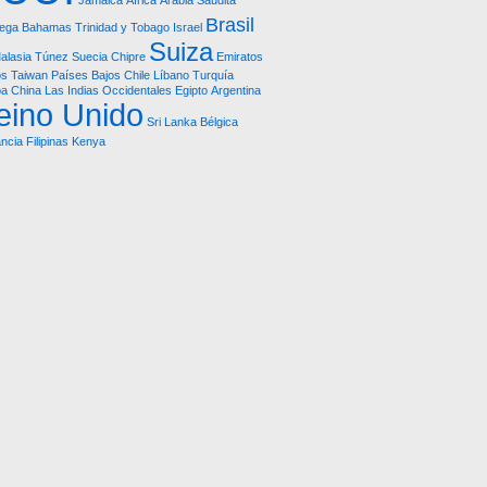
Jamaica
África
Arabia Saudita
Brasil
ega
Bahamas
Trinidad y Tobago
Israel
Suiza
alasia
Túnez
Suecia
Chipre
Emiratos
os
Taiwan
Países Bajos
Chile
Líbano
Turquía
ba
China
Las Indias Occidentales
Egipto
Argentina
eino Unido
Sri Lanka
Bélgica
ncia
Filipinas
Kenya