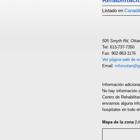
Rehabilitaci
Listado en
Canad
505 Smyth Rd, Otta
Tel: 613-737-7350
Fax: 902-863-1176
Ver página web de es
Email:
mforoutan@ga
Información adiciona
No hay información a
Centro de Rehabilita
enviarnos alguna inf
hospitales en todo e
Mapa de la zona
[U