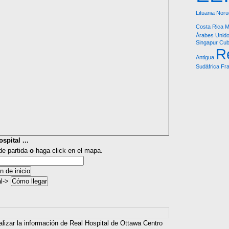
Lituania
Noru
Costa Rica
M
Árabes Unid
Singapur
Cu
R
Antigua
Sudáfrica
Fra
spital ...
 de partida
o
haga click en el mapa.
al->
alizar la información de Real Hospital de Ottawa Centro