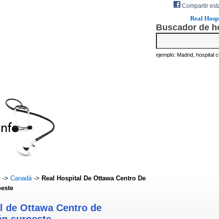
Compartir est
Real Hospi
Buscador de h
ejemplo: Madrid, hospital civ
s
->
Canadá
->
Real Hospital De Ottawa Centro De
oeste
l de Ottawa Centro de