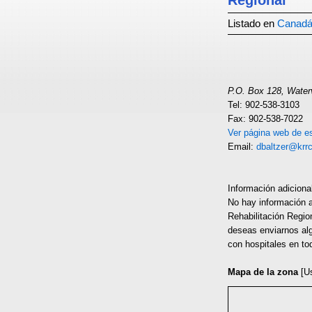
Regional
Listado en
Canad
P.O. Box 128, Water
Tel: 902-538-3103
Fax: 902-538-7022
Ver página web de es
Email:
dbaltzer@krr
Información adiciona
No hay información a
Rehabilitación Regio
deseas enviarnos alg
con hospitales en to
Mapa de la zona
[U