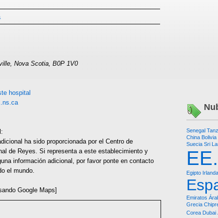
á
ville, Nova Scotia, B0P 1V0
te hospital
c.ns.ca
Nub
Senegal
Tanz
l:
China
Bolivia
dicional ha sido proporcionada por el Centro de
Suecia
Sri L
nal de Reyes. Si representa a este establecimiento y
EE
una información adicional, por favor ponte en contacto
do el mundo.
Egipto
Irland
Esp
sando Google Maps]
Emiratos Ára
Grecia
Chipr
Corea
Dubai