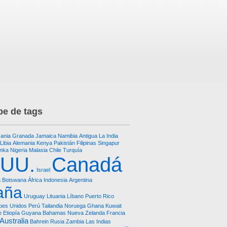
e de tags
ania
Granada
Jamaica
Namibia
Antigua
La India
Libia
Alemania
Kenya
Pakistán
Filipinas
Singapur
anka
Nigeria
Malasia
Chile
Turquía
.UU.
Canadá
Israel
a
Botswana
África
Indonesia
Argentina
aña
Uruguay
Lituania
Líbano
Puerto Rico
bes Unidos
Perú
Tailandia
Noruega
Ghana
Kuwait
e
Etiopía
Guyana
Bahamas
Nueva Zelanda
Francia
Australia
Bahrein
Rusia
Zambia
Las Indias