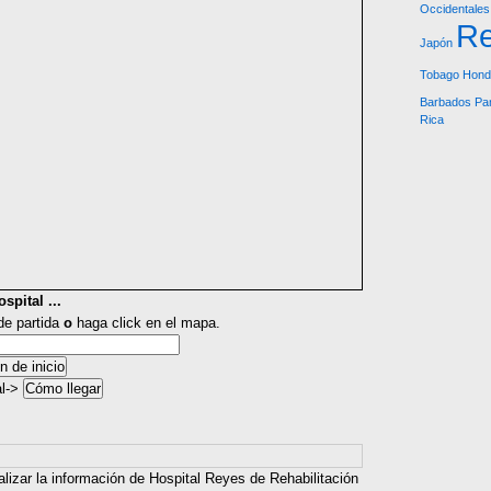
Occidentales
Re
Japón
Tobago
Hond
Barbados
Pa
Rica
spital ...
 de partida
o
haga click en el mapa.
al->
alizar la información de Hospital Reyes de Rehabilitación