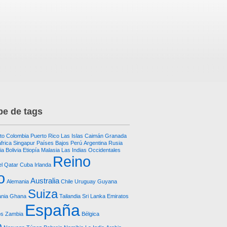
e de tags
to
Colombia
Puerto Rico
Las Islas Caimán
Granada
frica
Singapur
Países Bajos
Perú
Argentina
Rusia
ia
Bolivia
Etiopía
Malasia
Las Indias Occidentales
Reino
el
Qatar
Cuba
Irlanda
o
Australia
Alemania
Chile
Uruguay
Guyana
Suiza
nia
Ghana
Tailandia
Sri Lanka
Emiratos
España
os
Zambia
Bélgica
o