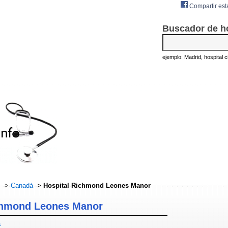
Compartir est
Buscador de h
ejemplo: Madrid, hospital civ
s
->
Canadá
->
Hospital Richmond Leones Manor
chmond Leones Manor
á