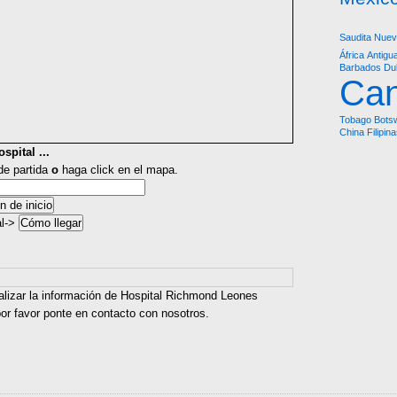
Saudita
Nuev
África
Antigu
Barbados
Du
Ca
Tobago
Bots
China
Filipin
spital ...
 de partida
o
haga click en el mapa.
al->
alizar la información de Hospital Richmond Leones
or favor ponte en contacto con nosotros.