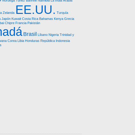
Noruega
Túnez
Bahrein
Namibia
La India
Arabia
EE.UU.
a Zelanda
Turquía
a
Japón
Kuwait
Costa Rica
Bahamas
Kenya
Grecia
bai
Chipre
Francia
Pakistán
nadá
Brasil
Líbano
Nigeria
Trinidad y
wana
Corea
Libia
Honduras República
Indonesia
as