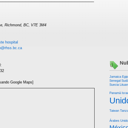
ce, Richmond, BC, V7E 3M4
te hospital
on@rhss.bc.ca
Nub
l:
132
Jamaica
Egip
Senegal
Sudá
sando Google Maps]
Suecia
Lituan
Panamá
Isra
Unid
Taiwan
Tanza
Árabes Unid
Méxic