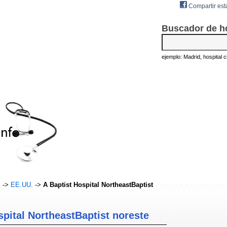
Compartir est
Buscador de h
ejemplo: Madrid, hospital civ
s
->
EE.UU.
->
A Baptist Hospital NortheastBaptist
spital NortheastBaptist noreste