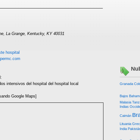
e, La Grange, Kentucky, KY 40031
te hospital
opermc.com
Nub
l:
s intensivos del hospital del hospital local
Granada
Col
sando Google Maps]
Bajos
Baham
Malasia
Tanz
Indias Occid
Bra
Caimán
Lituania
Grec
India
Pakistá