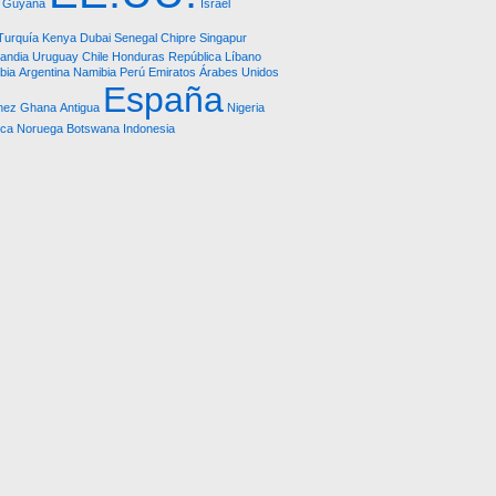
Guyana
Israel
Turquía
Kenya
Dubai
Senegal
Chipre
Singapur
landia
Uruguay
Chile
Honduras República
Líbano
ibia
Argentina
Namibia
Perú
Emiratos Árabes Unidos
España
nez
Ghana
Antigua
Nigeria
ica
Noruega
Botswana
Indonesia