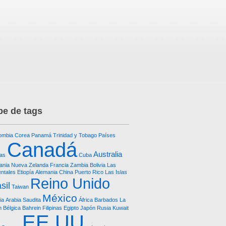
e de tags
ombia
Corea
Panamá
Trinidad y Tobago
Países
Canadá
Australia
as
Cuba
ania
Nueva Zelanda
Francia
Zambia
Bolivia
Las
entales
Etiopía
Alemania
China
Puerto Rico
Las Islas
Reino Unido
sil
Taiwan
México
ia
Arabia Saudita
África
Barbados
La
n
Bélgica
Bahrein
Filipinas
Egipto
Japón
Rusia
Kuwait
EE.UU.