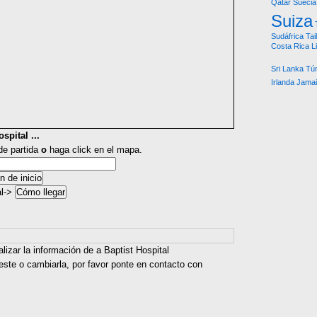
Qatar
Suecia
Suiza
Sudáfrica
Tai
Costa Rica
L
Sri Lanka
Tú
Irlanda
Jama
spital ...
 de partida
o
haga click en el mapa.
al->
lizar la información de a Baptist Hospital
este o cambiarla, por favor ponte en contacto con