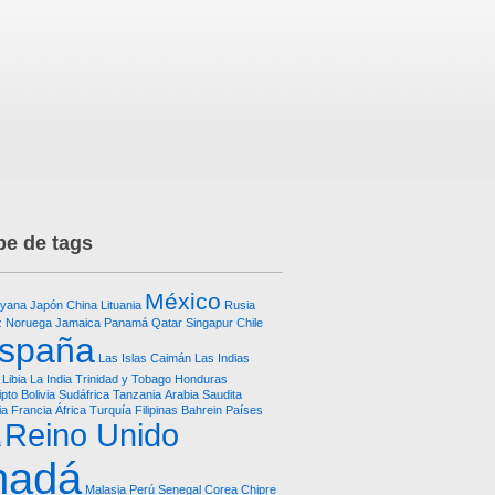
e de tags
México
yana
Japón
China
Lituania
Rusia
z
Noruega
Jamaica
Panamá
Qatar
Singapur
Chile
spaña
Las Islas Caimán
Las Indias
Libia
La India
Trinidad y Tobago
Honduras
ipto
Bolivia
Sudáfrica
Tanzania
Arabia Saudita
ia
Francia
África
Turquía
Filipinas
Bahrein
Países
Reino Unido
a
nadá
Malasia
Perú
Senegal
Corea
Chipre