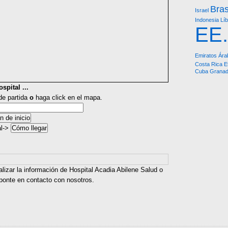
Bras
Israel
Indonesia
Lí
EE
Emiratos Ára
Costa Rica
E
Cuba
Grana
spital ...
 de partida
o
haga click en el mapa.
al->
alizar la información de Hospital Acadia Abilene Salud o
 ponte en contacto con nosotros.