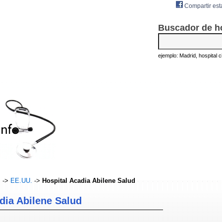
Compartir est
Buscador de h
ejemplo: Madrid, hospital civ
s
->
EE.UU.
->
Hospital Acadia Abilene Salud
dia Abilene Salud