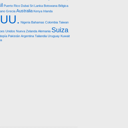
il
Puerto Rico
Dubai
Sri Lanka
Botswana
Bélgica
Australia
bano
Grecia
Kenya
Irlanda
.UU.
Nigeria
Bahamas
Colombia
Taiwan
Suiza
bes Unidos
Nueva Zelanda
Alemania
tiopía
Pakistán
Argentina
Tailandia
Uruguay
Kuwait
da