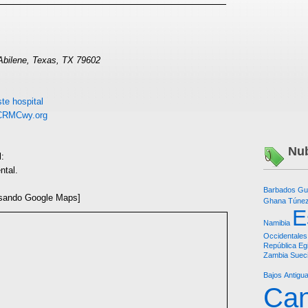
bilene, Texas, TX 79602
te hospital
RMCwy.org
Nub
l:
ntal.
Barbados
Gu
sando Google Maps]
Ghana
Túne
E
Namibia
Occidentales
República
Eg
Zambia
Suec
Bajos
Antigu
Ca