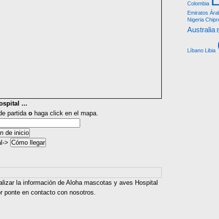
Colombia
Emiratos Ára
Nigeria
Chipr
Australia
Líbano
Libia
spital ...
 de partida
o
haga click en el mapa.
al->
alizar la información de Aloha mascotas y aves Hospital
or ponte en contacto con nosotros.