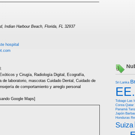
d, Indian Harbour Beach, Florida, FL 32937
te hospital
et.com
Nub
l:
óticos y Cirugía, Radiología Digital, Ecografía,
 de laboratorio, mascotas Cuidado Dental, Cuidado de
Br
Sri Lanka
nsejería de comportamiento y arreglo personal
EE
sando Google Maps]
Tobago
Las 
Corea
Qatar
Panamá
Tanz
Japón
Barba
Honduras Re
Suiza