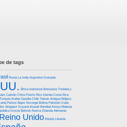
e de tags
asil
Rusia
La India
Argentina
Granada
.UU.
África
Indonesia
Botswana
Trinidad y
Islas Caimán
China
Puerto Rico
Irlanda
Costa Rica
Turquía
Arabia Saudita
Chile
Taiwan
Antigua
Bélgica
ania
Países Bajos
Noruega
Bolivia
Pakistán
Cuba
dos
Singapur
Guyana
Kuwait
Namibia
Kenya
Malasia
pública
Grecia
Bahrein
Nueva Zelanda
Alemania
Reino Unido
Etiopía
Lituania