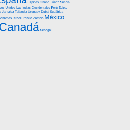
España
Filipinas
Ghana
Túnez
Suecia
bes Unidos
Las Indias Occidentales
Perú
Egipto
e
Jamaica
Tailandia
Uruguay
Dubai
Sudáfrica
México
Bahamas
Israel
Francia
Zambia
Canadá
Senegal