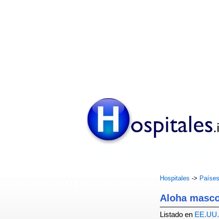
Hospitales
->
Paíse
Aloha masco
Listado en
EE.UU.