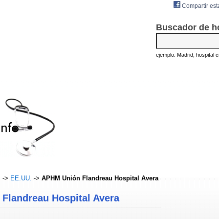
Compartir est
Buscador de h
ejemplo: Madrid, hospital civ
s
->
EE.UU.
->
APHM Unión Flandreau Hospital Avera
Flandreau Hospital Avera