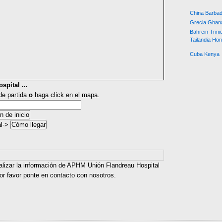
China
Barba
Grecia
Ghan
Bahrein
Trin
Tailandia
Hon
Cuba
Kenya
spital ...
 de partida
o
haga click en el mapa.
al->
alizar la información de APHM Unión Flandreau Hospital
or favor ponte en contacto con nosotros.