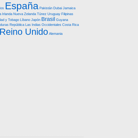
España
dos
Pakistán
Dubai
Jamaica
a
Irlanda
Nueva Zelanda
Túnez
Uruguay
Filipinas
Brasil
idad y Tobago
Líbano
Japón
Guyana
duras República
Las Indias Occidentales
Costa Rica
Reino Unido
Alemania