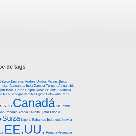
e de tags
Bélgica
Emiratos Árabes Unidos
Países Bajos
 Islas Caimán
La India
Zambia
Turquía
África
Libia
apur
Israel
Corea
Chipre
Rusia
Lituania
Colombia
to Rico
Senegal
Namibia
Egipto
Botswana
Perú
Canadá
stralia
Sri Lanka
wan
Panamá
Arabia Saudita
Qatar
Etiopía
Suiza
o
Nigeria
Bahamas
Indonesia
Kuwait
EE.UU.
ga
Francia
Argentina