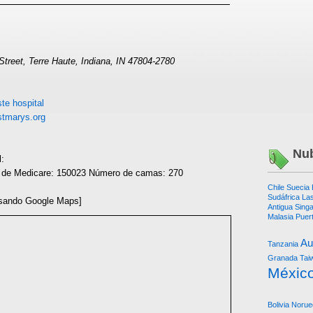
treet, Terre Haute, Indiana, IN 47804-2780
te hospital
tmarys.org
Nub
l:
r de Medicare: 150023 Número de camas: 270
Chile
Suecia
Sudáfrica
Las
sando Google Maps]
Antigua
Sing
Malasia
Puer
Au
Tanzania
Granada
Tai
Méxic
Bolivia
Norue