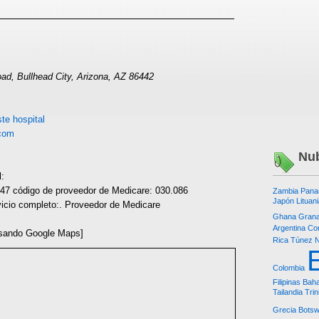
ad, Bullhead City, Arizona, AZ 86442
te hospital
com
Nub
l:
7 código de proveedor de Medicare: 030.086
Zambia
Pan
Japón
Lituan
vicio completo:. Proveedor de Medicare
Ghana
Gran
Argentina
Co
sando Google Maps]
Rica
Túnez
N
Colombia
Filipinas
Bah
Tailandia
Tri
Grecia
Bots