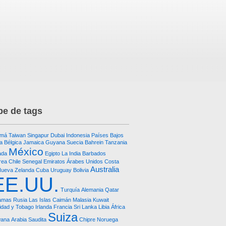
e de tags
amá
Taiwan
Singapur
Dubai
Indonesia
Países Bajos
ia
Bélgica
Jamaica
Guyana
Suecia
Bahrein
Tanzania
México
ada
Egipto
La India
Barbados
rea
Chile
Senegal
Emiratos Árabes Unidos
Costa
Australia
ueva Zelanda
Cuba
Uruguay
Bolivia
EE.UU.
Turquía
Alemania
Qatar
amas
Rusia
Las Islas Caimán
Malasia
Kuwait
nidad y Tobago
Irlanda
Francia
Sri Lanka
Libia
África
Suiza
wana
Arabia Saudita
Chipre
Noruega