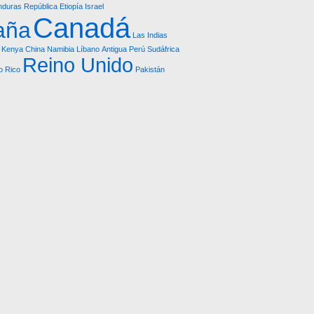
duras República
Etiopía
Israel
Canadá
aña
Las Indias
Kenya
China
Namibia
Líbano
Antigua
Perú
Sudáfrica
Reino Unido
o Rico
Pakistán