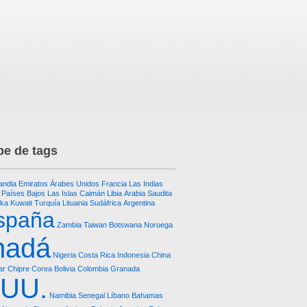
e de tags
landia
Emiratos Árabes Unidos
Francia
Las Indias
Países Bajos
Las Islas Caimán
Libia
Arabia Saudita
nka
Kuwait
Turquía
Lituania
Sudáfrica
Argentina
spaña
Zambia
Taiwan
Botswana
Noruega
nadá
Nigeria
Costa Rica
Indonesia
China
ar
Chipre
Corea
Bolivia
Colombia
Granada
.UU.
Namibia
Senegal
Líbano
Bahamas