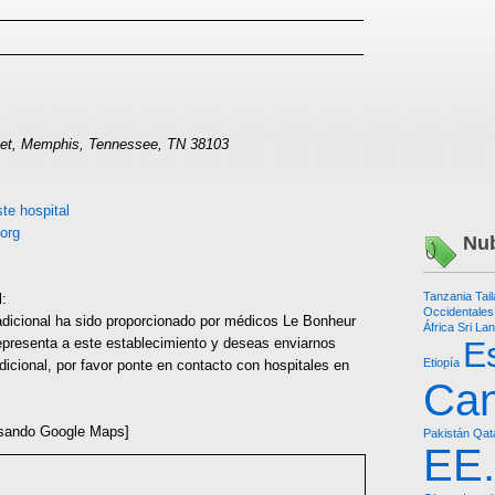
eet, Memphis, Tennessee, TN 38103
te hospital
org
Nub
Tanzania
Tai
l:
Occidentales
adicional ha sido proporcionado por médicos Le Bonheur
África
Sri La
representa a este establecimiento y deseas enviarnos
E
Etiopía
dicional, por favor ponte en contacto con hospitales en
Ca
sando Google Maps]
Pakistán
Qat
EE