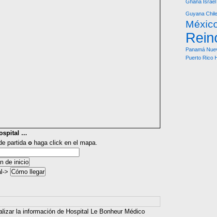
Ghana
Israel
Guyana
Chil
Méxic
Rein
Panamá
Nue
Puerto Rico
spital ...
 de partida
o
haga click en el mapa.
al->
alizar la información de Hospital Le Bonheur Médico