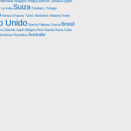
Alemania
Singapur
Antigua
Bahrein
Jamaica
Egipto
Suiza
e
La India
Trinidad y Tobago
o
Kenya
Uruguay
Túnez
Barbados
Malasia
Dubai
o Unido
Brasil
Suecia
Filipinas
Grecia
va Zelanda
Japón
Bélgica
Perú
Irlanda
Rusia
Cuba
Australia
Honduras República