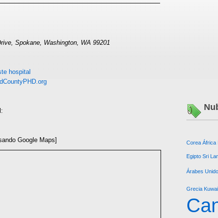
Drive, Spokane, Washington, WA 99201
te hospital
dCountyPHD.org
Nub
l:
sando Google Maps]
Corea
África
Egipto
Sri La
Árabes Unid
Grecia
Kuwai
Ca