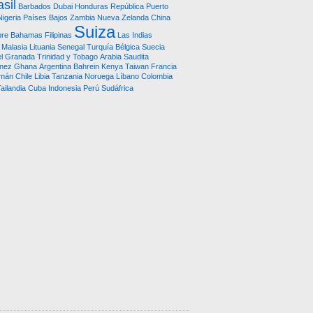
asil
Barbados
Dubai
Honduras República
Puerto
Nigeria
Países Bajos
Zambia
Nueva Zelanda
China
Suiza
pre
Bahamas
Filipinas
Las Indias
Malasia
Lituania
Senegal
Turquía
Bélgica
Suecia
l
Granada
Trinidad y Tobago
Arabia Saudita
nez
Ghana
Argentina
Bahrein
Kenya
Taiwan
Francia
imán
Chile
Libia
Tanzania
Noruega
Líbano
Colombia
ailandia
Cuba
Indonesia
Perú
Sudáfrica