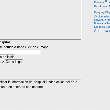
Br
Panamá
Rico
Etiopía
Uruguay
Chi
Occidentales
Guyana
Israe
Botswana
Tú
Las Islas Ca
Australia
T
spital ...
 de partida
o
haga click en el mapa.
al->
lizar la información de Hospital Linden orillas del río o
 ponte en contacto con nosotros.