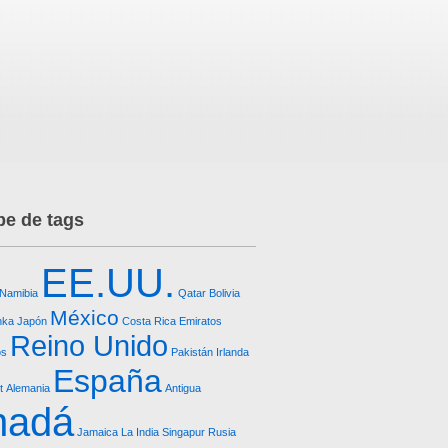
e de tags
EE.UU.
Namibia
Qatar
Bolivia
México
nka
Japón
Costa Rica
Emiratos
Reino Unido
os
Pakistán
Irlanda
España
t
Alemania
Antigua
nadá
Jamaica
La India
Singapur
Rusia