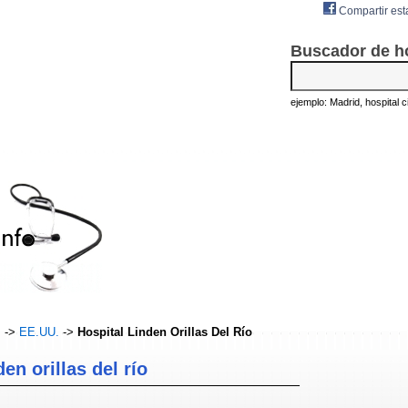
Compartir est
Buscador de h
ejemplo: Madrid, hospital civ
s
->
EE.UU.
->
Hospital Linden Orillas Del Río
en orillas del río