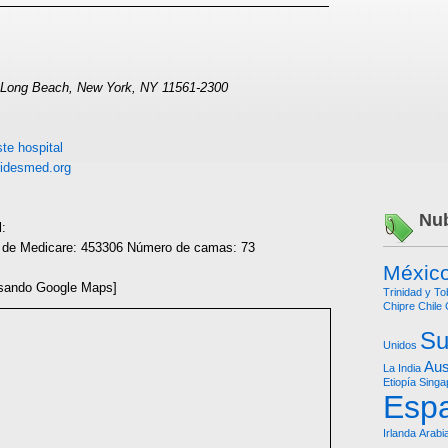
 Long Beach, New York, NY 11561-2300
te hospital
idesmed.org
Nub
l:
r de Medicare: 453306 Número de camas: 73
Méxic
sando Google Maps]
Trinidad y T
Chipre
Chile
Su
Unidos
Aus
La India
Etiopía
Singa
Esp
Irlanda
Arabi