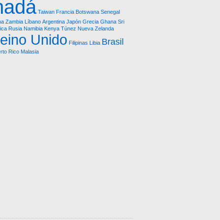
nadá
Taiwan
Francia
Botswana
Senegal
na
Zambia
Líbano
Argentina
Japón
Grecia
Ghana
Sri
ica
Rusia
Namibia
Kenya
Túnez
Nueva Zelanda
eino Unido
Brasil
Filipinas
Libia
rto Rico
Malasia