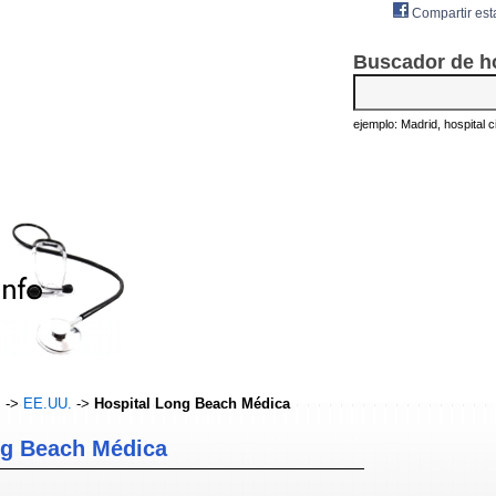
Compartir est
Buscador de h
ejemplo: Madrid, hospital civ
s
->
EE.UU.
->
Hospital Long Beach Médica
ng Beach Médica