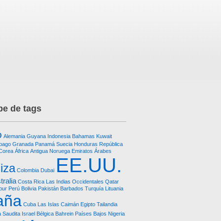
e de tags
o
Alemania
Guyana
Indonesia
Bahamas
Kuwait
obago
Granada
Panamá
Suecia
Honduras República
Corea
África
Antigua
Noruega
Emiratos Árabes
EE.UU.
iza
Colombia
Dubai
tralia
Costa Rica
Las Indias Occidentales
Qatar
pur
Perú
Bolivia
Pakistán
Barbados
Turquía
Lituania
aña
Cuba
Las Islas Caimán
Egipto
Tailandia
a Saudita
Israel
Bélgica
Bahrein
Países Bajos
Nigeria