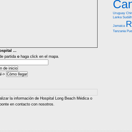
Ca
Uruguay
Chi
Lanka
Sudáfr
R
Jamaica
Tanzania
Pue
spital ...
 de partida
o
haga click en el mapa.
al->
alizar la información de Hospital Long Beach Médica o
 ponte en contacto con nosotros.