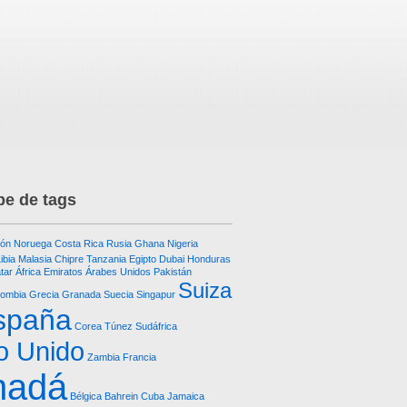
e de tags
ón
Noruega
Costa Rica
Rusia
Ghana
Nigeria
ibia
Malasia
Chipre
Tanzania
Egipto
Dubai
Honduras
tar
África
Emiratos Árabes Unidos
Pakistán
Suiza
lombia
Grecia
Granada
Suecia
Singapur
spaña
Corea
Túnez
Sudáfrica
o Unido
Zambia
Francia
nadá
Bélgica
Bahrein
Cuba
Jamaica