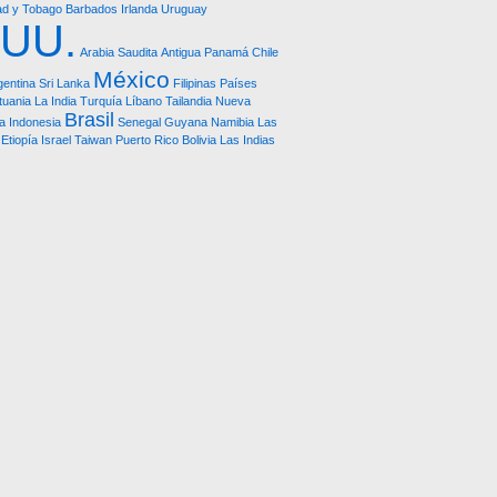
ad y Tobago
Barbados
Irlanda
Uruguay
.UU.
Arabia Saudita
Antigua
Panamá
Chile
México
gentina
Sri Lanka
Filipinas
Países
ituania
La India
Turquía
Líbano
Tailandia
Nueva
Brasil
a
Indonesia
Senegal
Guyana
Namibia
Las
Etiopía
Israel
Taiwan
Puerto Rico
Bolivia
Las Indias