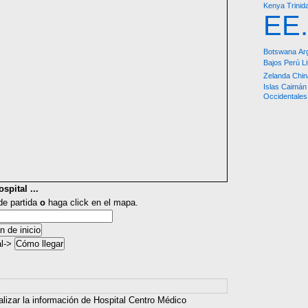
Kenya
Trinid
EE
Botswana
Ar
Bajos
Perú
L
Zelanda
Chin
Islas Caimán
Occidentales
spital ...
 de partida
o
haga click en el mapa.
al->
alizar la información de Hospital Centro Médico