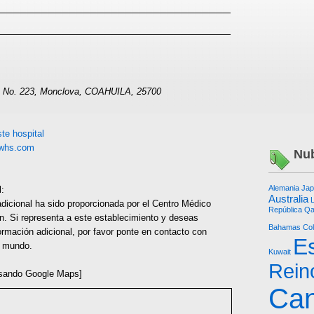
a No. 223, Monclova, COAHUILA, 25700
te hospital
whs.com
Nub
Alemania
Jap
l:
Australia
L
dicional ha sido proporcionada por el Centro Médico
República
Qa
n. Si representa a este establecimiento y deseas
Bahamas
Co
ormación adicional, por favor ponte en contacto con
E
l mundo.
Kuwait
Rein
sando Google Maps]
Ca