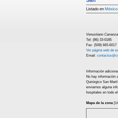
San
Listado en
México
Venustiano Carranz
Tel: (86) 33-0185
Fax: (509) 665-6017
Ver página web de es
Email:
contactus@c
Información adiciona
No hay información a
Quirúrgico San Martí
enviarnos alguna inf
hospitales en todo e
Mapa de la zona
[U