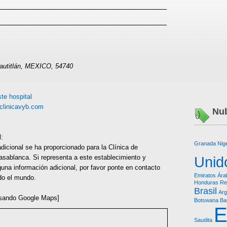
uautitlán, MEXICO, 54740
te hospital
clinicavyb.com
Nub
l:
Granada
Nig
dicional se ha proporcionado para la Clínica de
sablanca. Si representa a este establecimiento y
Unid
una información adicional, por favor ponte en contacto
Emiratos Ára
do el mundo.
Honduras Re
Brasil
Arg
sando Google Maps]
Botswana
Ba
E
Saudita