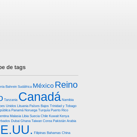
e de tags
Reino
México
eria
Bahrein
Sudáfrica
Canadá
o
Tanzania
Namibia
bes Unidos
Lituania
Países Bajos
Trinidad y Tobago
pública
Panamá
Noruega
Turquía
Puerto Rico
entina
Malasia
Libia
Suecia
Chile
Kuwait
Kenya
rbados
Dubai
Ghana
Taiwan
Corea
Pakistán
Arabia
E.UU.
Filipinas
Bahamas
China