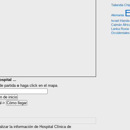
Tailandia
Chi
Alemania
Israel
Irlanda
Caimán
Áfric
Lanka
Rusia
Occidentales
spital ...
 de partida
o
haga click en el mapa.
al->
lizar la información de Hospital Clínica de