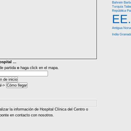
Bahrein
Barb
Turquía
Taila
República
Pa
EE
Antigua
Noru
India
Granad
spital ...
 de partida
o
haga click en el mapa.
al->
lizar la información de Hospital Clínica del Centro o
 ponte en contacto con nosotros.