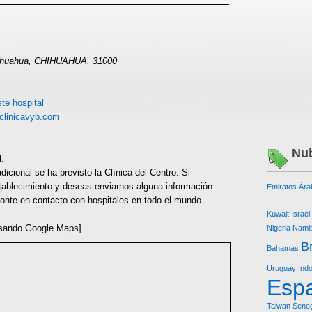
hihuahua, CHIHUAHUA, 31000
te hospital
clinicavyb.com
Nub
l:
icional se ha previsto la Clínica del Centro. Si
tablecimiento y deseas enviarnos alguna información
Emiratos Ára
 ponte en contacto con hospitales en todo el mundo.
Kuwait
Israel
sando Google Maps]
Nigeria
Namib
Br
Bahamas
Uruguay
Ind
Esp
Taiwan
Seneg