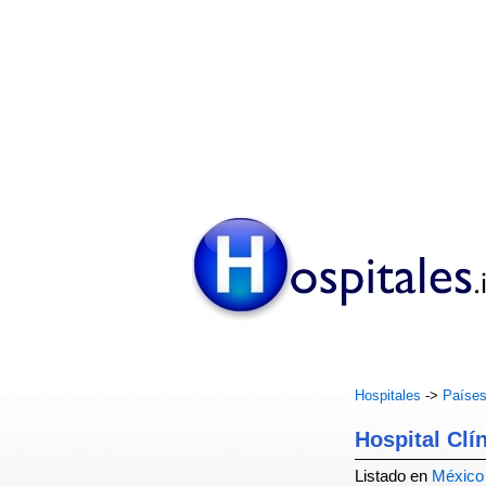
Hospitales
->
Paíse
Hospital Clí
Listado en
México