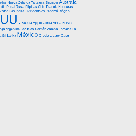
Australia
ados
Nueva Zelanda
Tanzania
Singapur
ndia
Dubai
Rusia
Filipinas
Chile
Francia
Honduras
kistán
Las Indias Occidentales
Panamá
Bélgica
.UU.
Suecia
Egipto
Corea
África
Bolivia
ega
Argentina
Las Islas Caimán
Zambia
Jamaica
La
México
a
Sri Lanka
Grecia
Líbano
Qatar