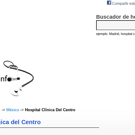
Compartir est
Buscador de h
ejemplo: Madrid, hospital civ
s
->
México
->
Hospital Clínica Del Centro
nica del Centro