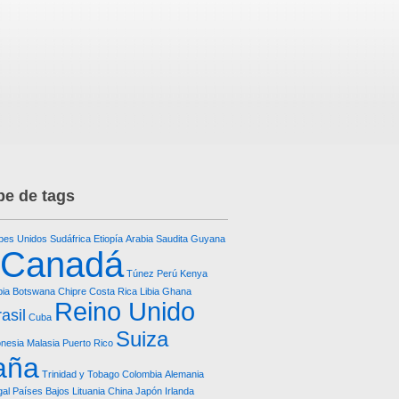
e de tags
bes Unidos
Sudáfrica
Etiopía
Arabia Saudita
Guyana
Canadá
Túnez
Perú
Kenya
ia
Botswana
Chipre
Costa Rica
Libia
Ghana
Reino Unido
asil
Cuba
Suiza
onesia
Malasia
Puerto Rico
aña
Trinidad y Tobago
Colombia
Alemania
al
Países Bajos
Lituania
China
Japón
Irlanda