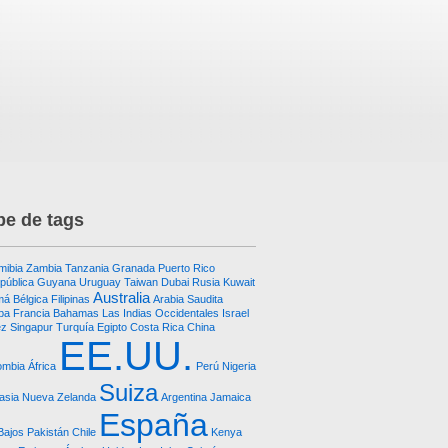
e de tags
mibia
Zambia
Tanzania
Granada
Puerto Rico
pública
Guyana
Uruguay
Taiwan
Dubai
Rusia
Kuwait
Australia
má
Bélgica
Filipinas
Arabia Saudita
ba
Francia
Bahamas
Las Indias Occidentales
Israel
ez
Singapur
Turquía
Egipto
Costa Rica
China
EE.UU.
ombia
África
Perú
Nigeria
Suiza
asia
Nueva Zelanda
Argentina
Jamaica
España
Bajos
Pakistán
Chile
Kenya