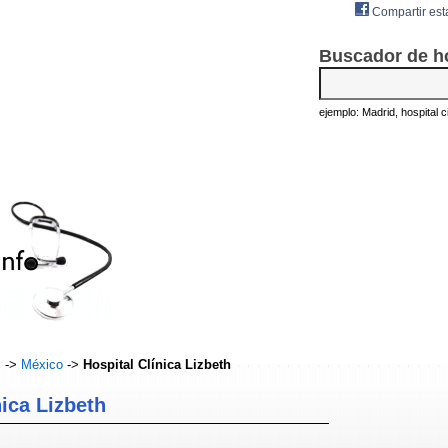
Compartir est
Buscador de h
ejemplo: Madrid, hospital civ
s
->
México
->
Hospital Clínica Lizbeth
nica Lizbeth