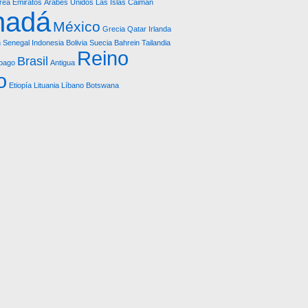
rea
Emiratos Árabes Unidos
Las Islas Caimán
nadá
México
Grecia
Qatar
Irlanda
n
Senegal
Indonesia
Bolivia
Suecia
Bahrein
Tailandia
Reino
Brasil
obago
Antigua
o
Etiopía
Lituania
Líbano
Botswana