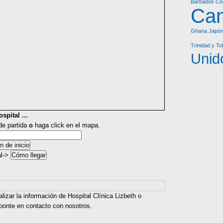
Barbados
Co
Ca
Ghana
Japó
Trinidad y T
Unid
spital ...
 de partida
o
haga click en el mapa.
al->
lizar la información de Hospital Clínica Lizbeth o
 ponte en contacto con nosotros.