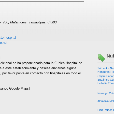
No. 700, Matamoros, Tamaulipas, 87300
te hospital
e.net
Nub
l:
dicional se ha proporcionado para la Clínica Hospital de
ta a este establecimiento y deseas enviarnos alguna
Sri Lanka
Na
Honduras Re
l, por favor ponte en contacto con hospitales en todo el
Chipre
Pana
Sudáfrica
Cu
La India
Tún
sando Google Maps]
Noruega
Col
Alemania
Mal
Libia
Países 