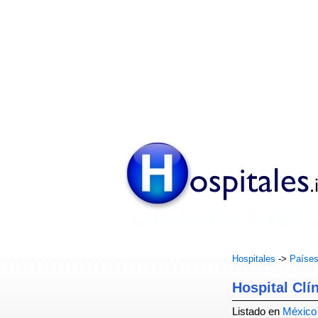
Hospitales
->
Paíse
Hospital Clí
Listado en
México