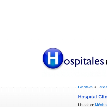
Hospitales
->
Paíse
Hospital Clí
Listado en
México