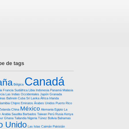
e de tags
Canadá
aña
Bélgica
ia
Francia
Sudáfrica
Libia
Indonesia
Panamá
Malasia
cia
Las Indias Occidentales
Japón
Granada
pinas
Bahrein
Cuba
Sri Lanka
África
Irlanda
Namibia
Chipre
Emiratos Árabes Unidos
Puerto Rico
México
Zelanda
China
Alemania
Egipto
La
y
Arabia Saudita
Barbados
Taiwan
Perú
Rusia
Kenya
pur
Ghana
Tailandia
Nigeria
Túnez
Bolivia
Bahamas
o Unido
Las Islas Caimán
Pakistán