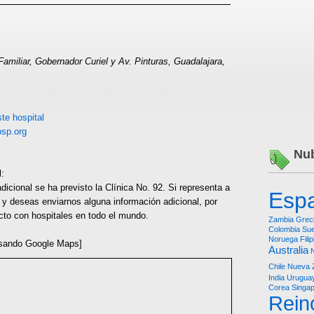
amiliar, Gobernador Curiel y Av. Pinturas, Guadalajara,
te hospital
sp.org
Nub
l:
icional se ha previsto la Clínica No. 92. Si representa a
Esp
 y deseas enviarnos alguna información adicional, por
cto con hospitales en todo el mundo.
Zambia
Grec
Colombia
Sue
Noruega
Fili
sando Google Maps]
Australia
Chile
Nueva 
India
Urugua
Corea
Singa
Rein