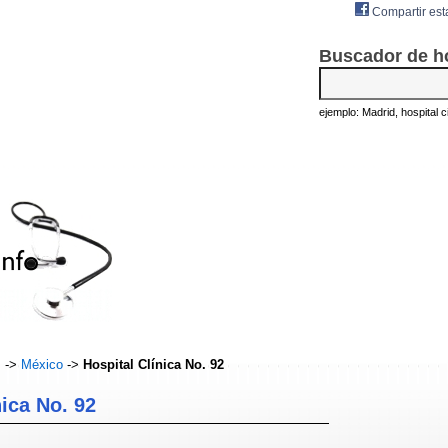
Compartir est
Buscador de h
ejemplo: Madrid, hospital civ
s
->
México
->
Hospital Clínica No. 92
nica No. 92