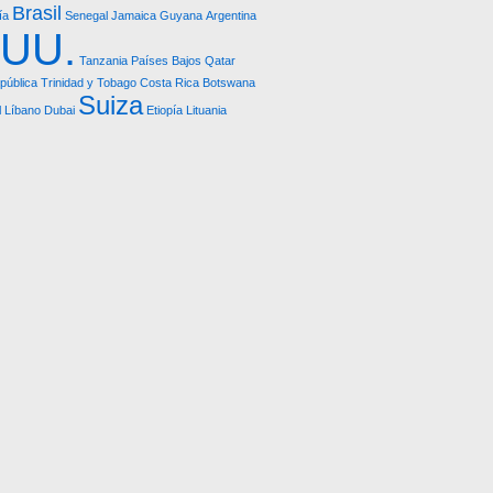
Brasil
ía
Senegal
Jamaica
Guyana
Argentina
.UU.
Tanzania
Países Bajos
Qatar
pública
Trinidad y Tobago
Costa Rica
Botswana
Suiza
l
Líbano
Dubai
Etiopía
Lituania