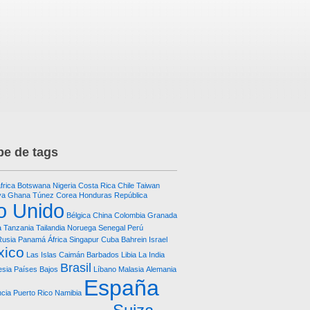
e de tags
frica
Botswana
Nigeria
Costa Rica
Chile
Taiwan
ya
Ghana
Túnez
Corea
Honduras República
o Unido
Bélgica
China
Colombia
Granada
a
Tanzania
Tailandia
Noruega
Senegal
Perú
Rusia
Panamá
África
Singapur
Cuba
Bahrein
Israel
xico
Las Islas Caimán
Barbados
Libia
La India
Brasil
esia
Países Bajos
Líbano
Malasia
Alemania
España
ncia
Puerto Rico
Namibia