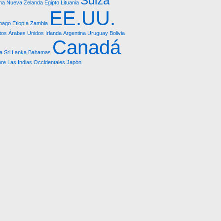
Suiza
na
Nueva Zelanda
Egipto
Lituania
EE.UU.
obago
Etiopía
Zambia
tos Árabes Unidos
Irlanda
Argentina
Uruguay
Bolivia
Canadá
a
Sri Lanka
Bahamas
pre
Las Indias Occidentales
Japón