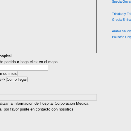
Suecia
Guya
Trinidad y T
Grecia
Emira
Arabia Saudit
Pakistán
Chi
spital ...
 de partida
o
haga click en el mapa.
al->
alizar la información de Hospital Corporación Médica
a, por favor ponte en contacto con nosotros.