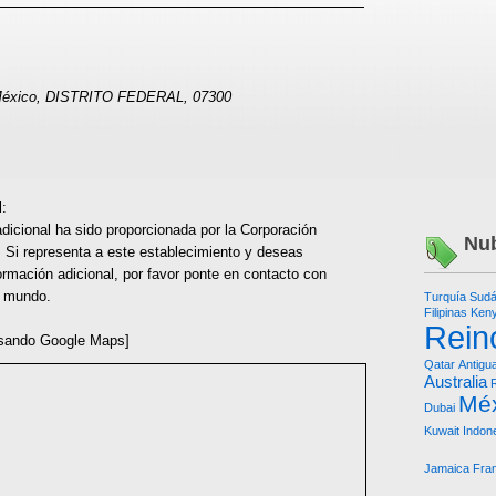
 México, DISTRITO FEDERAL, 07300
l:
dicional ha sido proporcionada por la Corporación
Nub
 Si representa a este establecimiento y deseas
ormación adicional, por favor ponte en contacto con
l mundo.
Turquía
Sudá
Filipinas
Ken
Rein
sando Google Maps]
Qatar
Antigu
Australia
Mé
Dubai
Kuwait
Indon
Jamaica
Fra