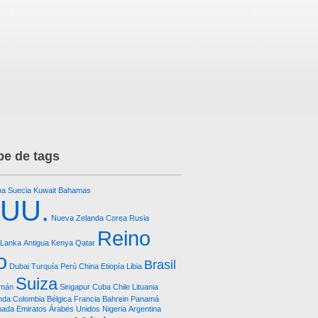
e de tags
na
Suecia
Kuwait
Bahamas
.UU.
Nueva Zelanda
Corea
Rusia
Reino
 Lanka
Antigua
Kenya
Qatar
o
Brasil
Dubai
Turquía
Perú
China
Etiopía
Libia
Suiza
imán
Singapur
Cuba
Chile
Lituania
anda
Colombia
Bélgica
Francia
Bahrein
Panamá
nada
Emiratos Árabes Unidos
Nigeria
Argentina