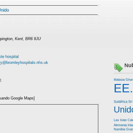
Unido
pington, Kent, BR6 9JU
te hospital
iry@bromleyhospitals.nhs.uk
Nub
Malasia
Gha
l:
EE
sando Google Maps]
Sudáfrica
Sri
Unid
Las Islas Ca
Alemania
Irl
Namibia
Gra