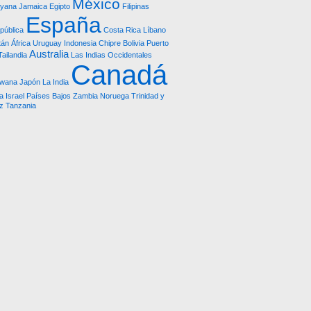
México
yana
Jamaica
Egipto
Filipinas
España
pública
Costa Rica
Líbano
tán
África
Uruguay
Indonesia
Chipre
Bolivia
Puerto
Australia
Tailandia
Las Indias Occidentales
Canadá
swana
Japón
La India
a
Israel
Países Bajos
Zambia
Noruega
Trinidad y
z
Tanzania