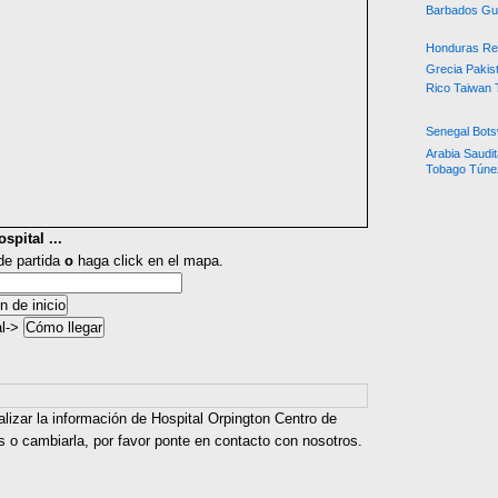
Barbados
Gu
Honduras Re
Grecia
Pakis
Rico
Taiwan
Senegal
Bot
Arabia Saudit
Tobago
Túne
spital ...
 de partida
o
haga click en el mapa.
al->
alizar la información de Hospital Orpington Centro de
 o cambiarla, por favor ponte en contacto con nosotros.