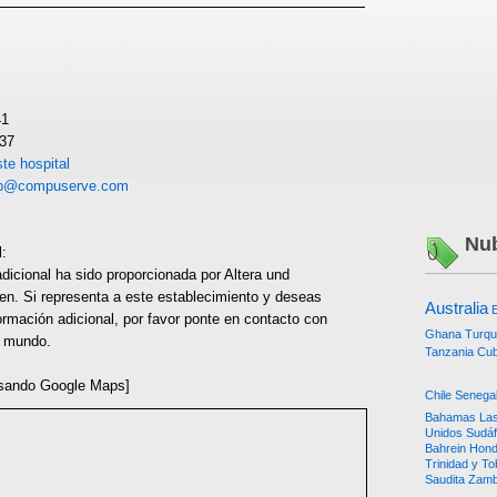
41
737
te hospital
ap@compuserve.com
Nub
l:
dicional ha sido proporcionada por Altera und
en. Si representa a este establecimiento y deseas
Australia
E
ormación adicional, por favor ponte en contacto con
Ghana
Turqu
l mundo.
Tanzania
Cu
sando Google Maps]
Chile
Senega
Bahamas
Las
Unidos
Sudáf
Bahrein
Hond
Trinidad y T
Saudita
Zamb