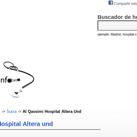
Compartir est
Buscador de h
ejemplo: Madrid, hospital civ
s
->
Suiza
->
Al Qassimi Hospital Altera Und
ospital Altera und