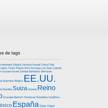
e de tags
ccidentales
Etiopía
Jamaica
Kuwait
China
Chile
Japón
Túnez
Puerto Rico
Noruega
Las Islas Caimán
an
Guyana
Israel
Zambia
Barbados
Alemania
EE.UU.
ai
Argentina
Bélgica
Reino
Suiza
ia
Namibia
Lituania
o
Granada
Bahrein
Honduras República
Sudáfrica
España
éxico
Qatar
Chipre