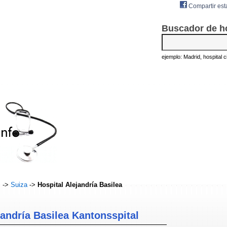
Compartir est
Buscador de h
ejemplo: Madrid, hospital civ
s
->
Suiza
->
Hospital Alejandría Basilea
jandría Basilea Kantonsspital