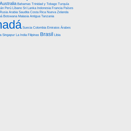
Australia
Bahamas
Trinidad y Tobago
Turquía
tán
Perú
Líbano
Sri Lanka
Indonesia
Francia
Países
Rusia
Arabia Saudita
Costa Rica
Nueva Zelanda
má
Botswana
Malasia
Antigua
Tanzania
nadá
Suecia
Colombia
Emiratos Árabes
Brasil
a
Singapur
La India
Filipinas
Libia