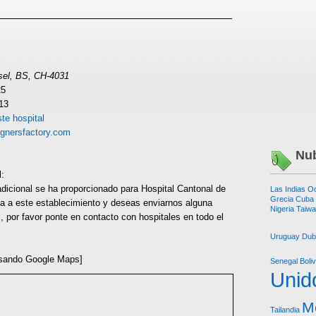
sel, BS, CH-4031
25
13
te hospital
ignersfactory.com
Nub
l:
dicional se ha proporcionado para Hospital Cantonal de
Las Indias O
Grecia
Cuba
ta a este establecimiento y deseas enviarnos alguna
Nigeria
Taiw
l, por favor ponte en contacto con hospitales en todo el
Uruguay
Dub
sando Google Maps]
Senegal
Boliv
Unid
M
Tailandia