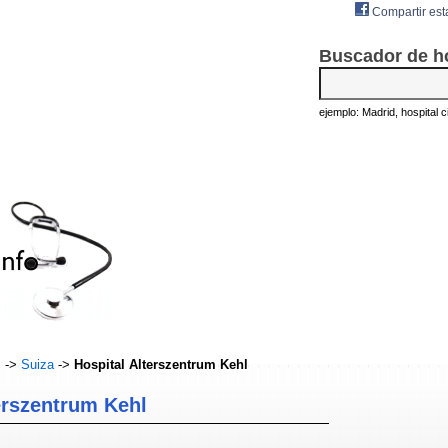
Compartir est
Buscador de h
ejemplo: Madrid, hospital civ
s
->
Suiza
->
Hospital Alterszentrum Kehl
erszentrum Kehl