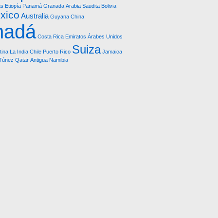
as
Etiopía
Panamá
Granada
Arabia Saudita
Bolivia
xico
Australia
Guyana
China
nadá
Costa Rica
Emiratos Árabes Unidos
Suiza
tina
La India
Chile
Puerto Rico
Jamaica
Túnez
Qatar
Antigua
Namibia