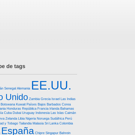
e de tags
EE.UU.
tán
Senegal
Alemania
o Unido
Zambia
Grecia
Israel
Las Indias
Botswana
Kuwait
Países Bajos
Barbados
Corea
uania
Honduras República
Francia
Irlanda
Bahamas
ía
Cuba
Dubai
Uruguay
Indonesia
Las Islas Caimán
eva Zelanda
Libia
Nigeria
Noruega
Sudáfrica
Perú
dad y Tobago
Tailandia
Malasia
Sri Lanka
Colombia
España
n
Chipre
Singapur
Bahrein