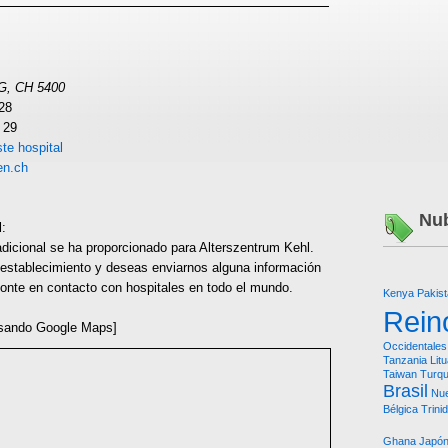
AG, CH 5400
 28
 29
te hospital
en.ch
Nub
l:
dicional se ha proporcionado para Alterszentrum Kehl.
 establecimiento y deseas enviarnos alguna información
 ponte en contacto con hospitales en todo el mundo.
Kenya
Pakis
Rein
sando Google Maps]
Occidentales
Tanzania
Lit
Taiwan
Turqu
Brasil
Nu
Bélgica
Trini
Ghana
Japó