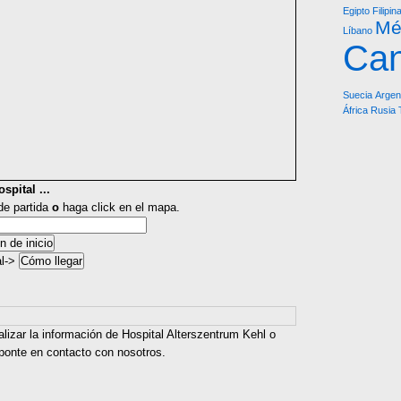
Egipto
Filipin
Mé
Líbano
Ca
Suecia
Argen
África
Rusia
spital ...
 de partida
o
haga click en el mapa.
al->
alizar la información de Hospital Alterszentrum Kehl o
 ponte en contacto con nosotros.