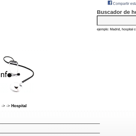
Compartir est
Buscador de h
ejemplo: Madrid, hospital civ
s
->
->
Hospital