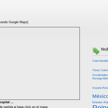
sando Google Maps]
Nub
Cuba
Namibi
Túnez
Colom
Occidentales
Noruega
Bar
Guyana
Rusi
Méxic
spital ...
Emiratos Ára
Rein
 de partida
o
haga click en el mapa.