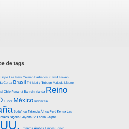
e de tags
 Bajos
Las Islas Caimán
Barbados
Kuwait
Taiwan
Brasil
da
Corea
Trinidad y Tobago
Malasia
Líbano
Reino
al
Chile
Panamá
Bahrein
Irlanda
o
México
Túnez
Indonesia
aña
Sudáfrica
Tailandia
África
Perú
Kenya
Las
entales
Nigeria
Guyana
Sri Lanka
Chipre
.UU.
Emiratos Árabes Unidos
Egipto