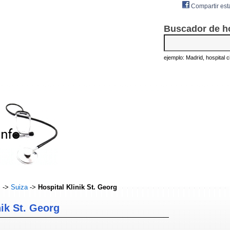
Compartir est
Buscador de h
ejemplo: Madrid, hospital civ
s
->
Suiza
->
Hospital Klinik St. Georg
nik St. Georg