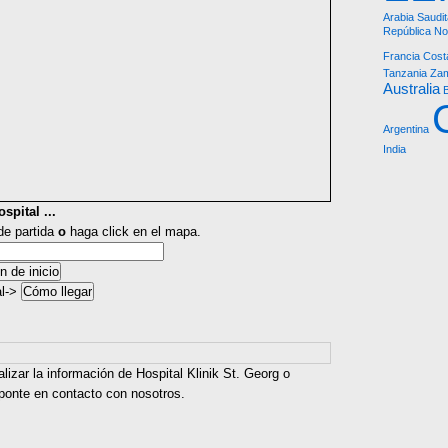
Arabia Saudit
República
No
Francia
Cost
Tanzania
Zam
Australia
Argentina
India
spital ...
 de partida
o
haga click en el mapa.
al->
lizar la información de Hospital Klinik St. Georg o
 ponte en contacto con nosotros.