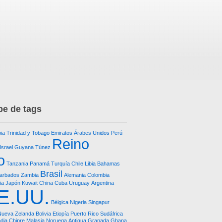
e de tags
ia
Trinidad y Tobago
Emiratos Árabes Unidos
Perú
Reino
Israel
Guyana
Túnez
o
Tanzania
Panamá
Turquía
Chile
Libia
Bahamas
Brasil
arbados
Zambia
Alemania
Colombia
ia
Japón
Kuwait
China
Cuba
Uruguay
Argentina
E.UU.
Bélgica
Nigeria
Singapur
Nueva Zelanda
Bolivia
Etiopía
Puerto Rico
Sudáfrica
ndia
Chipre
Malasia
Noruega
Antigua
Granada
Ghana