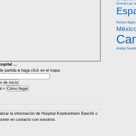
Grecia
Las I
Esp
Países Bajos
Méxic
Ca
Arabia Saudit
spital ...
 de partida
o
haga click en el mapa.
al->
alizar la información de Hospital Krankenheim Baechli o
 ponte en contacto con nosotros.