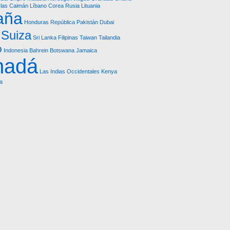
slas Caimán
Líbano
Corea
Rusia
Lituania
aña
Honduras República
Pakistán
Dubai
Suiza
Sri Lanka
Filipinas
Taiwan
Tailandia
o
Indonesia
Bahrein
Botswana
Jamaica
nadá
Las Indias Occidentales
Kenya
a