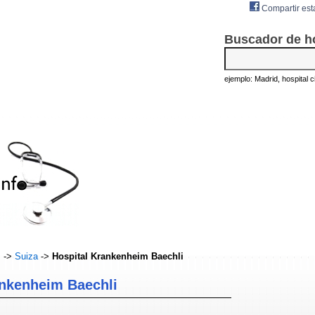
Compartir est
Buscador de h
ejemplo: Madrid, hospital civ
s
->
Suiza
->
Hospital Krankenheim Baechli
ankenheim Baechli