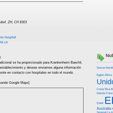
sdorf, ZH, CH 8303
te hospital
hli.ch
Nub
l:
adicional se ha proporcionado para Krankenheim Baechli.
 establecimiento y deseas enviarnos alguna información
Suecia
Namib
 ponte en contacto con hospitales en todo el mundo.
Egipto
África
Unid
sando Google Maps]
Costa Rica
B
Irlanda
Franc
E
Qatar
Australia
Senegal
La I