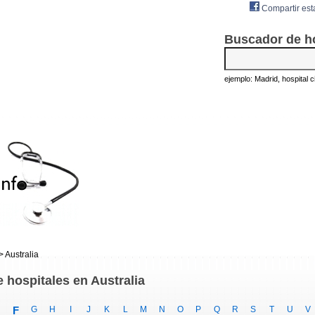
Compartir est
Buscador de h
ejemplo: Madrid, hospital civ
> Australia
e hospitales en Australia
F
G
H
I
J
K
L
M
N
O
P
Q
R
S
T
U
V