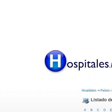
Hospitales
->
Países
-
Listado d
A
B
C
D
E