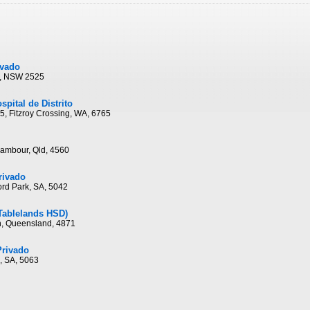
ivado
ee, NSW 2525
spital de Distrito
5, Fitzroy Crossing, WA, 6765
Nambour, Qld, 4560
rivado
ord Park, SA, 5042
(Tablelands HSD)
th, Queensland, 4871
Privado
l, SA, 5063