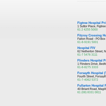
Figtree Hospital Pr
1 Suttor Place, Figtr
61 2 4255 5000
Fitzroy Crossing Ho
Fallon Road - PO Box 
61-8-9191 5001
Hospital FIV
62 Netherton Street, 
61-7 5476 3111
Flinders Hospital P
1 Flinders Drive, Bedf
61-8-8275 3333
Forsayth Hospital 
Fourth Street, Forsay
61-7-4062 5372
Fullarton Hospital 
40 Briant Road, Magil
61 (08) 8331 0811