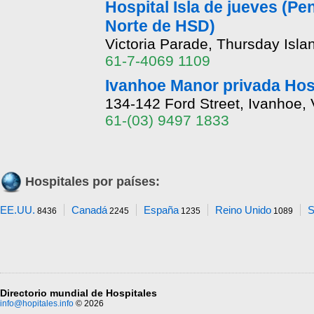
Hospital Isla de jueves (Pe
Norte de HSD)
Victoria Parade, Thursday Isl
61-7-4069 1109
Ivanhoe Manor privada Hosp
134-142 Ford Street, Ivanhoe,
61-(03) 9497 1833
Hospitales por países:
EE.UU.
Canadá
España
Reino Unido
S
8436
2245
1235
1089
Directorio mundial de Hospitales
info@hopitales.info
© 2026