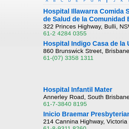
A
B
C
D
E
F
G
H
I
J
K
Hospital Illawarra Comida 
de Salud de la Comunidad B
322 Princes Highway, Bulli, N
61-2 4284 0355
Hospital Indigo Casa de la
860 Brunswick Street, Brisban
61-(07) 3358 1311
Hospital Infantil Mater
Annerley Road, South Brisban
61-7-3840 8195
Inicio Braemar Presbyteria
214 Cannina Highway, Victoria
61-8-9311 8260