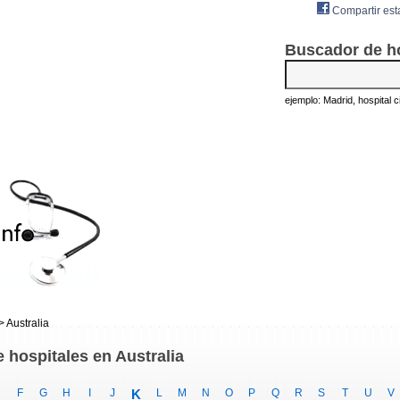
Compartir est
Buscador de h
ejemplo: Madrid, hospital civ
> Australia
e hospitales en Australia
F
G
H
I
J
K
L
M
N
O
P
Q
R
S
T
U
V