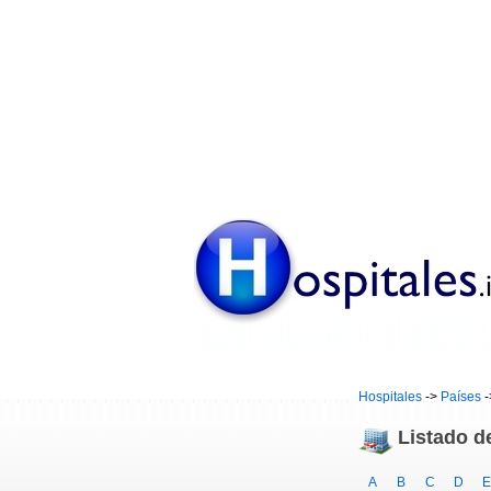
Hospitales
->
Países
-
Listado d
A
B
C
D
E