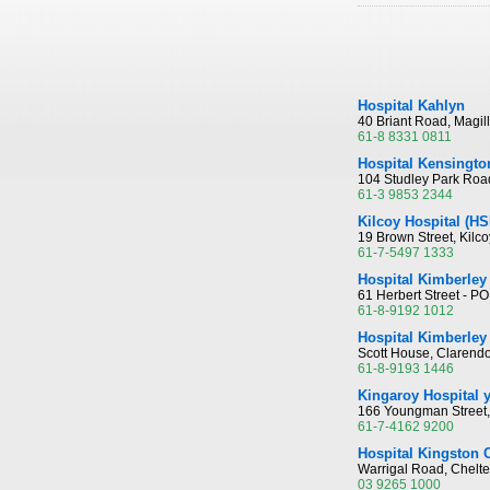
Hospital Kahlyn
40 Briant Road, Magil
61-8 8331 0811
Hospital Kensingto
104 Studley Park Roa
61-3 9853 2344
Kilcoy Hospital (HS
19 Brown Street, Kilc
61-7-5497 1333
Hospital Kimberley
61 Herbert Street - 
61-8-9192 1012
Hospital Kimberley
Scott House, Clarend
61-8-9193 1446
Kingaroy Hospital 
166 Youngman Street,
61-7-4162 9200
Hospital Kingston 
Warrigal Road, Chelt
03 9265 1000