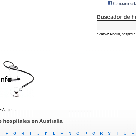
Compartir est
Buscador de h
ejemplo: Madrid, hospital civ
> Australia
e hospitales en Australia
F
G
H
I
J
K
L
M
N
O
P
Q
R
S
T
U
V