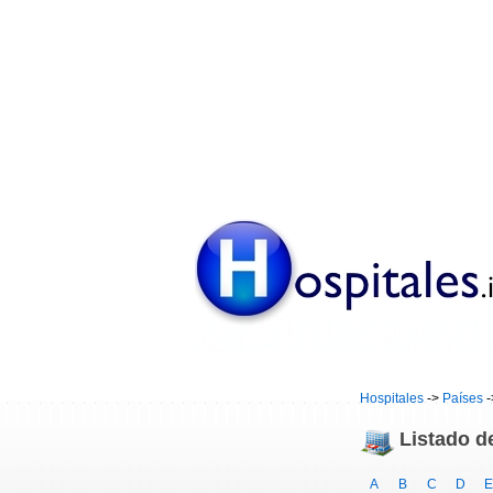
Hospitales
->
Países
-
Listado d
A
B
C
D
E